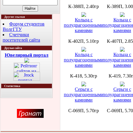
К-388П, 2.40гр
К-389П, 3.0
Другие ссылки
Кольца с
Кольца с
Форум студентов
полудрагоценными
полудрагоцен
ВолгГТУ
камнями
камнями
Счетчики
посетителей сайта
К-402П, 5.10гр
К-407П, 2.8
Друзья сайта
Кольца с
Кольца с
Ювелирный портал
полудрагоценными
полудрагоцен
камнями
камнями
К-418, 5.30гр
К-419, 7.30
Статистика
Серьги с
Серьги с
полудрагоценными
полудрагоцен
камнями
камнями
С-069П, 5.70гр
С-069П, 5.7