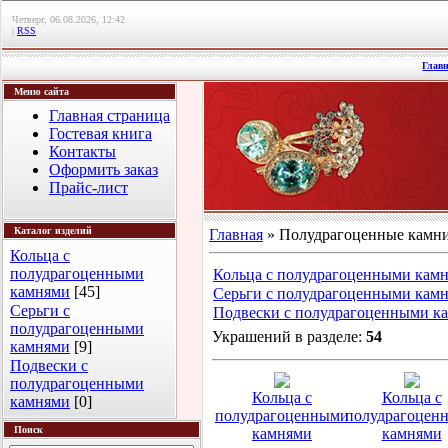
Четверг, 06.08.2026, 12:42
|
RSS
Глав
Меню сайта
Главная страница
Гостевая книга
Контакты
Оформить заказ
Прайс-лист
Каталог изделий
Главная
» Полудрагоценные камн
Кольца с
полудрагоценными
Кольца с полудрагоценными кам
камнями
[45]
Серьги с полудрагоценными кам
Серьги с
Подвески с полудрагоценными к
полудрагоценными
Украшений в разделе
:
54
камнями
[9]
Подвески с
полудрагоценными
Кольца с
Кольца с
камнями
[0]
полудрагоценными
полудрагоцен
Поиск
камнями
камнями