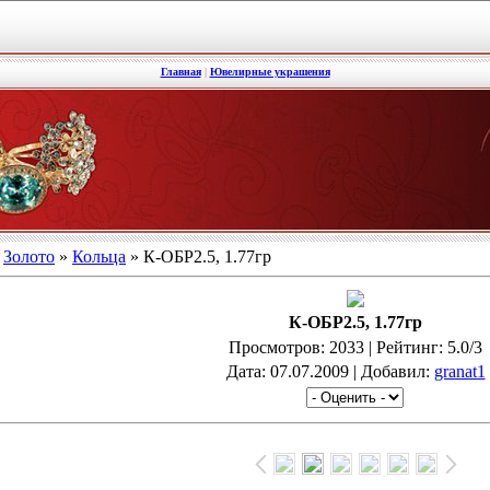
Главная
|
Ювелирные украшения
»
Золото
»
Кольца
» К-ОБР2.5, 1.77гр
К-ОБР2.5, 1.77гр
Просмотров
: 2033 |
Рейтинг
: 5.0/3
Дата
: 07.07.2009 |
Добавил
:
granat1