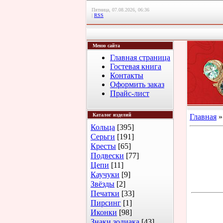
Пятница, 07.08.2026, 06:36
|
RSS
Меню сайта
Главная страница
Гостевая книга
Контакты
Оформить заказ
Прайс-лист
Каталог изделий
Главная
Кольца
[395]
Серьги
[191]
Кресты
[65]
Подвески
[77]
Цепи
[11]
Каучуки
[9]
Звёзды
[2]
Печатки
[33]
Пирсинг
[1]
Иконки
[98]
Знаки зодиака
[43]