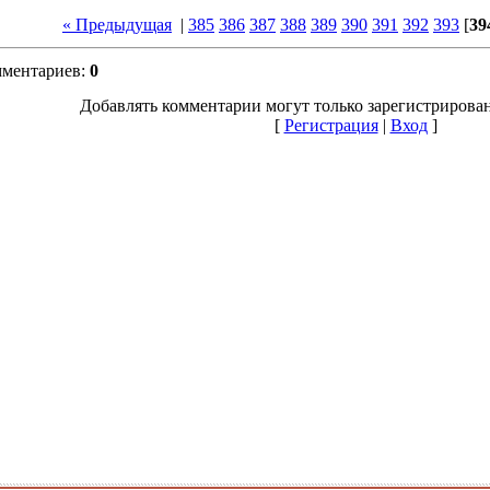
« Предыдущая
|
385
386
387
388
389
390
391
392
393
[
39
мментариев
:
0
Добавлять комментарии могут только зарегистрирова
[
Регистрация
|
Вход
]