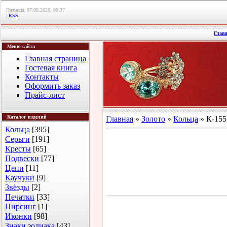
Пятница, 07.08.2026, 00:37
|
RSS
Глав
Меню сайта
Главная страница
Гостевая книга
Контакты
Оформить заказ
Прайс-лист
Каталог изделий
Главная
»
Золото
»
Кольца
» К-155
Кольца
[395]
Серьги
[191]
Кресты
[65]
Подвески
[77]
Цепи
[11]
Каучуки
[9]
Звёзды
[2]
Печатки
[33]
Пирсинг
[1]
Иконки
[98]
Знаки зодиака
[43]