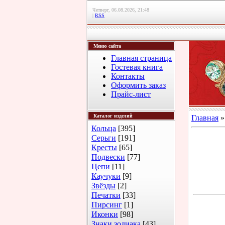
Четверг, 06.08.2026, 21:48
|
RSS
Меню сайта
Главная страница
Гостевая книга
Контакты
Оформить заказ
Прайс-лист
Каталог изделий
Главная
Кольца
[395]
Серьги
[191]
Кресты
[65]
Подвески
[77]
Цепи
[11]
Каучуки
[9]
Звёзды
[2]
Печатки
[33]
Пирсинг
[1]
Иконки
[98]
Знаки зодиака
[43]