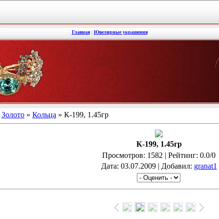
Главная
|
Ювелирные украшения
»
Золото
»
Кольца
» К-199, 1.45гр
К-199, 1.45гр
Просмотров
: 1582 |
Рейтинг
: 0.0/0
Дата
: 03.07.2009 |
Добавил
:
granat1