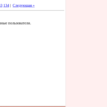
33
134
|
Следующая »
нные пользователи.