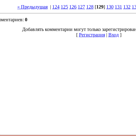
« Предыдущая
|
124
125
126
127
128
[
129
]
130
131
132
1
мментариев
:
0
Добавлять комментарии могут только зарегистрирова
[
Регистрация
|
Вход
]