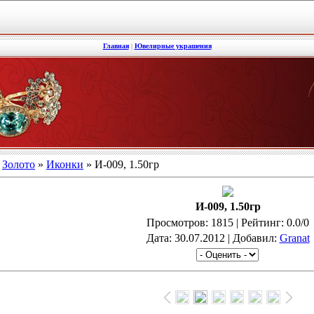
Главная
|
Ювелирные украшения
»
Золото
»
Иконки
» И-009, 1.50гр
И-009, 1.50гр
Просмотров
: 1815 |
Рейтинг
: 0.0/0
Дата
: 30.07.2012 |
Добавил
:
Granat