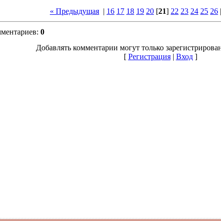
« Предыдущая
|
16
17
18
19
20
[
21
]
22
23
24
25
26
мментариев
:
0
Добавлять комментарии могут только зарегистрирова
[
Регистрация
|
Вход
]