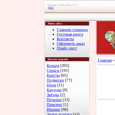
Пятница, 07.08.2026, 17:13
|
RSS
Меню сайта
Главная страница
Гостевая книга
Контакты
Оформить заказ
Прайс-лист
Каталог изделий
Главная
Кольца
[395]
Серьги
[191]
Кресты
[65]
Подвески
[77]
Цепи
[11]
Каучуки
[9]
Звёзды
[2]
Печатки
[33]
Пирсинг
[1]
Иконки
[98]
Знаки зодиака
[43]