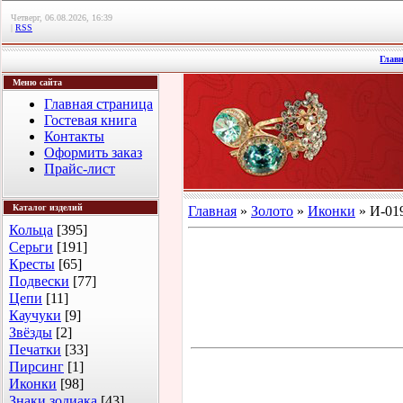
Четверг, 06.08.2026, 16:39
|
RSS
Глав
Меню сайта
Главная страница
Гостевая книга
Контакты
Оформить заказ
Прайс-лист
Каталог изделий
Главная
»
Золото
»
Иконки
» И-019
Кольца
[395]
Серьги
[191]
Кресты
[65]
Подвески
[77]
Цепи
[11]
Каучуки
[9]
Звёзды
[2]
Печатки
[33]
Пирсинг
[1]
Иконки
[98]
Знаки зодиака
[43]