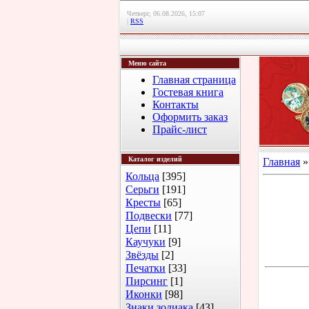
Четверг, 06.08.2026, 15:07
|
RSS
Меню сайта
Главная страница
Гостевая книга
Контакты
Оформить заказ
Прайс-лист
Каталог изделий
Главная
Кольца
[395]
Серьги
[191]
Кресты
[65]
Подвески
[77]
Цепи
[11]
Каучуки
[9]
Звёзды
[2]
Печатки
[33]
Пирсинг
[1]
Иконки
[98]
Знаки зодиака
[43]