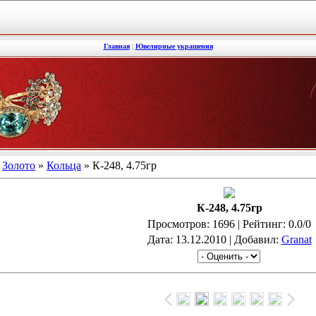
Главная
|
Ювелирные украшения
»
Золото
»
Кольца
» К-248, 4.75гр
К-248, 4.75гр
Просмотров
: 1696 |
Рейтинг
: 0.0/0
Дата
: 13.12.2010 |
Добавил
:
Granat