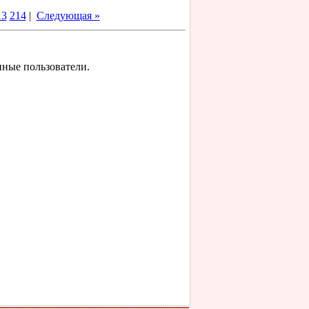
13
214
|
Следующая »
нные пользователи.