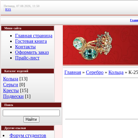
Пятница, 07.08.2026, 11:50
|
RSS
Глав
Меню сайта
Главная страница
Гостевая книга
Контакты
Оформить заказ
Прайс-лист
Каталог изделий
Главная
»
Серебро
»
Кольца
» К-25
Кольца
[13]
Серьги
[0]
Кресты
[15]
Подвески
[1]
Поиск
Другие ссылки
Форум студентов