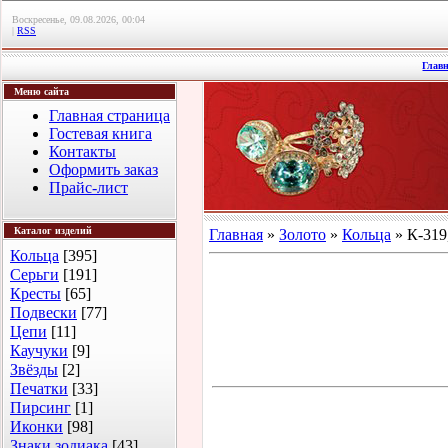
Воскресенье, 09.08.2026, 00:04
|
RSS
Глав
Меню сайта
Главная страница
Гостевая книга
Контакты
Оформить заказ
Прайс-лист
Каталог изделий
Главная
»
Золото
»
Кольца
» К-319
Кольца
[395]
Серьги
[191]
Кресты
[65]
Подвески
[77]
Цепи
[11]
Каучуки
[9]
Звёзды
[2]
Печатки
[33]
Пирсинг
[1]
Иконки
[98]
Знаки зодиака
[43]