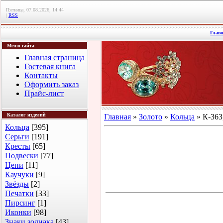
Пятница, 07.08.2026, 14:44
|
RSS
Глав
Меню сайта
Главная страница
Гостевая книга
Контакты
Оформить заказ
Прайс-лист
Каталог изделий
Главная
»
Золото
»
Кольца
» К-363
Кольца
[395]
Серьги
[191]
Кресты
[65]
Подвески
[77]
Цепи
[11]
Каучуки
[9]
Звёзды
[2]
Печатки
[33]
Пирсинг
[1]
Иконки
[98]
Знаки зодиака
[43]