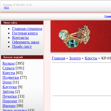
Пятница, 07.08.2026, 11:45
|
RSS
Глав
Меню сайта
Главная страница
Гостевая книга
Контакты
Оформить заказ
Прайс-лист
Каталог изделий
Главная
»
Золото
»
Кресты
» КР-01
Кольца
[395]
Серьги
[191]
Кресты
[65]
Подвески
[77]
Цепи
[11]
Каучуки
[9]
Звёзды
[2]
Печатки
[33]
Пирсинг
[1]
Иконки
[98]
Знаки зодиака
[43]