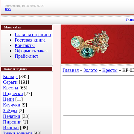
Понедельник, 10.08.2026, 07:26
|
RSS
Глав
Меню сайта
Главная страница
Гостевая книга
Контакты
Оформить заказ
Прайс-лист
Каталог изделий
Главная
»
Золото
»
Кресты
» КР-03
Кольца
[395]
Серьги
[191]
Кресты
[65]
Подвески
[77]
Цепи
[11]
Каучуки
[9]
Звёзды
[2]
Печатки
[33]
Пирсинг
[1]
Иконки
[98]
Знаки зодиака
[43]