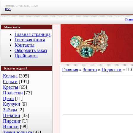
Пятница, 07.08.2026, 17:29
|
RSS
Глав
Меню сайта
Главная страница
Гостевая книга
Контакты
Оформить заказ
Прайс-лист
Каталог изделий
Главная
»
Золото
»
Подвески
» П-0
Кольца
[395]
Серьги
[191]
Кресты
[65]
Подвески
[77]
Цепи
[11]
Каучуки
[9]
Звёзды
[2]
Печатки
[33]
Пирсинг
[1]
Иконки
[98]
Знаки зодиака
[43]