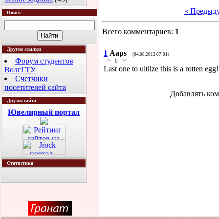
« Предыд
Поиск
Всего комментариев
:
1
Другие ссылки
1
Aaps
(04.08.2012 07:01)
Форум студентов
0
Last one to uitilze this is a rotten egg!
ВолгГТУ
Счетчики
посетителей сайта
Добавлять ком
Друзья сайта
Ювелирный портал
Статистика