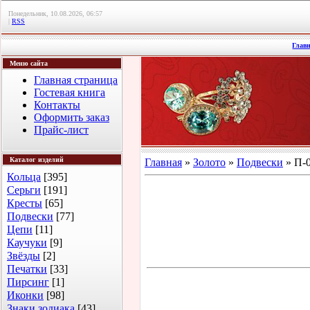
Понедельник, 10.08.2026, 06:57
|
RSS
Глав
Меню сайта
Главная страница
Гостевая книга
Контакты
Оформить заказ
Прайс-лист
Каталог изделий
Главная
»
Золото
»
Подвески
» П-0
Кольца
[395]
Серьги
[191]
Кресты
[65]
Подвески
[77]
Цепи
[11]
Каучуки
[9]
Звёзды
[2]
Печатки
[33]
Пирсинг
[1]
Иконки
[98]
Знаки зодиака
[43]