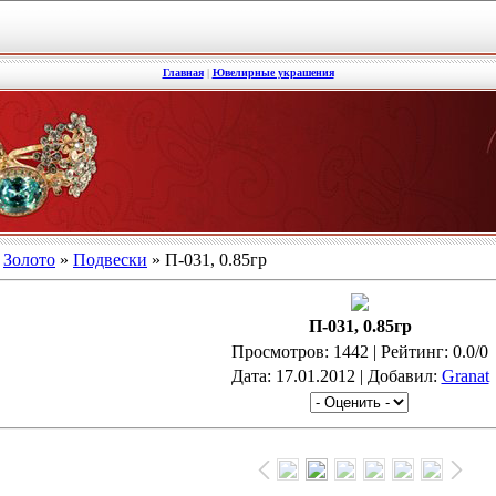
Главная
|
Ювелирные украшения
»
Золото
»
Подвески
» П-031, 0.85гр
П-031, 0.85гр
Просмотров
: 1442 |
Рейтинг
: 0.0/0
Дата
: 17.01.2012 |
Добавил
:
Granat