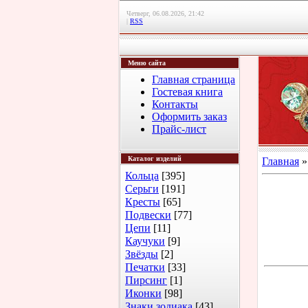
Четверг, 06.08.2026, 21:42
|
RSS
Меню сайта
Главная страница
Гостевая книга
Контакты
Оформить заказ
Прайс-лист
Каталог изделий
Главная
Кольца
[395]
Серьги
[191]
Кресты
[65]
Подвески
[77]
Цепи
[11]
Каучуки
[9]
Звёзды
[2]
Печатки
[33]
Пирсинг
[1]
Иконки
[98]
Знаки зодиака
[43]