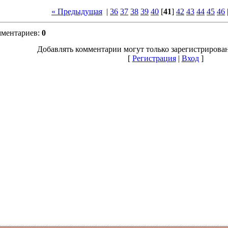
« Предыдущая
|
36
37
38
39
40
[
41
]
42
43
44
45
46
мментариев
:
0
Добавлять комментарии могут только зарегистрирова
[
Регистрация
|
Вход
]