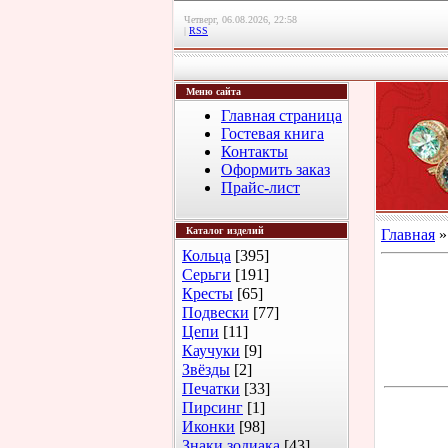
Четверг, 06.08.2026, 22:58
|
RSS
Меню сайта
Главная страница
Гостевая книга
Контакты
Оформить заказ
Прайс-лист
Каталог изделий
Главная
Кольца
[395]
Серьги
[191]
Кресты
[65]
Подвески
[77]
Цепи
[11]
Каучуки
[9]
Звёзды
[2]
Печатки
[33]
Пирсинг
[1]
Иконки
[98]
Знаки зодиака
[43]