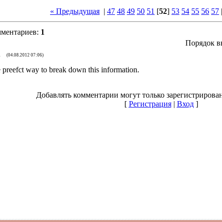
« Предыдущая
|
47
48
49
50
51
[
52
]
53
54
55
56
57
мментариев
:
1
Порядок в
u
(04.08.2012 07:06)
e preefct way to break down this information.
Добавлять комментарии могут только зарегистрирова
[
Регистрация
|
Вход
]