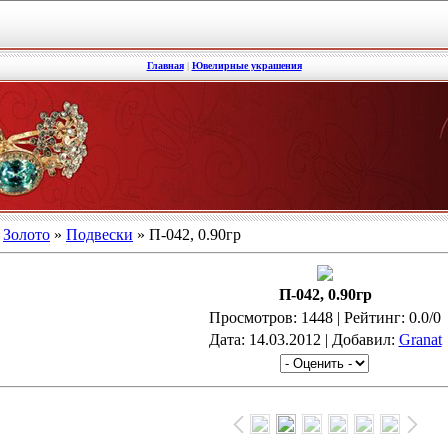
Главная
|
Ювелирные украшения
»
Золото
»
Подвески
» П-042, 0.90гр
П-042, 0.90гр
Просмотров
: 1448 |
Рейтинг
: 0.0/0
Дата
: 14.03.2012 |
Добавил
:
Granat