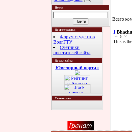
Поиск
Всего ко
Другие ссылки
1
Bhach
Форум студентов
0
This is th
ВолгГТУ
Счетчики
посетителей сайта
Друзья сайта
Ювелирный портал
Статистика