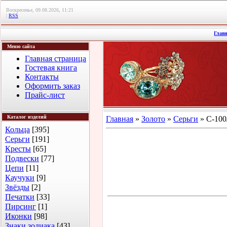
Воскресенье, 09.08.2026, 11:21
|
RSS
Глав
Меню сайта
Главная страница
Гостевая книга
Контакты
Оформить заказ
Прайс-лист
Каталог изделий
Главная
»
Золото
»
Серьги
» С-100/
Кольца
[395]
Серьги
[191]
Кресты
[65]
Подвески
[77]
Цепи
[11]
Каучуки
[9]
Звёзды
[2]
Печатки
[33]
Пирсинг
[1]
Иконки
[98]
Знаки зодиака
[43]