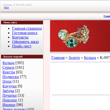
Пятница, 07.08.2026, 04:06
|
RSS
Глав
Меню сайта
Главная страница
Гостевая книга
Контакты
Оформить заказ
Прайс-лист
Каталог изделий
Главная
»
Золото
»
Кольца
» К-097
Кольца
[395]
Серьги
[191]
Кресты
[65]
Подвески
[77]
Цепи
[11]
Каучуки
[9]
Звёзды
[2]
Печатки
[33]
Пирсинг
[1]
Иконки
[98]
Знаки зодиака
[43]