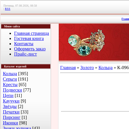
Пятница, 07.08.2026, 08:58
|
RSS
Глав
Меню сайта
Главная страница
Гостевая книга
Контакты
Оформить заказ
Прайс-лист
Каталог изделий
Главная
»
Золото
»
Кольца
» К-096
Кольца
[395]
Серьги
[191]
Кресты
[65]
Подвески
[77]
Цепи
[11]
Каучуки
[9]
Звёзды
[2]
Печатки
[33]
Пирсинг
[1]
Иконки
[98]
Знаки зодиака
[43]