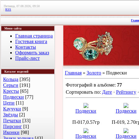
Пятница, 07.08.2026, 09:50
|
RSS
Глав
Меню сайта
Главная страница
Гостевая книга
Контакты
Оформить заказ
Прайс-лист
Каталог изделий
Главная
»
Золото
» Подвески
Кольца
[395]
Фотографий в альбоме
:
77
Серьги
[191]
Кресты
[65]
Сортировать по
:
Дате
·
Рейтингу
Подвески
[77]
Цепи
[11]
Каучуки
[9]
Подвески
Подвески
Звёзды
[2]
Печатки
[33]
П-017,0.57гр
П-019, 2.70г
Пирсинг
[1]
Иконки
[98]
Подвески
Подвески
Знаки зодиака
[43]